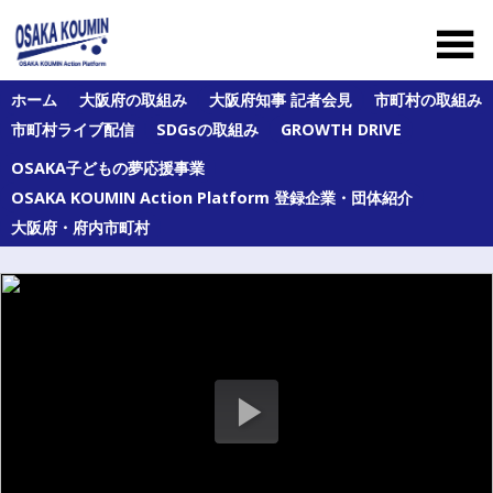
Skip
to
content
大
ホーム
大阪府の取組み
大阪府知事 記者会見
市町村の取組み
阪
市町村ライブ配信
SDGsの取組み
GROWTH DRIVE
府
及
OSAKA子どもの夢応援事業
び
府
OSAKA KOUMIN Action Platform 登録企業・団体紹介
内
大阪府・府内市町村
43
市
町
村
の
オ
ー
ル
大
阪
の
公
民