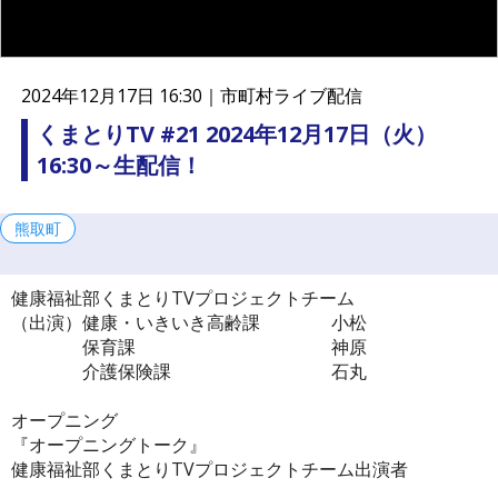
連
携
プ
ラ
2024年12月17日 16:30｜
市町村ライブ配信
ッ
ト
くまとりTV #21 2024年12月17日（火）
フ
16:30～生配信！
ォ
ー
ム
熊取町
健康福祉部くまとりTVプロジェクトチーム
（出演）健康・いきいき高齢課 小松
保育課 神原
介護保険課 石丸
オープニング
『オープニングトーク』
健康福祉部くまとりTVプロジェクトチーム出演者