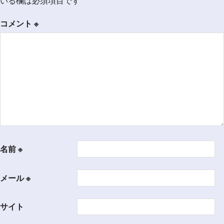
いる欄は必須項目です
シ
コメント
※
ョ
ン
名前
※
メール
※
サイト