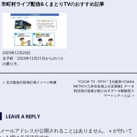
市町村ライブ配信
&
くまとりTV
のおすすめ記事
2023年12月20日
太子町「2023年12月21日からのバス
の乗り方」
投
NEXT
”OZCAF TV -19TH-”【大阪府×OSAKA
PREVIOUS
北大阪急行延伸計画イメージ映像
POST:
METRO×三井住友海上火災保険】データ
POST:
稿
利活用の強者が創り出すデータ駆動型ス
マートシティとは
ナ
ビ
LEAVE A REPLY
ゲ
メールアドレスが公開されることはありません。
※
が付いて
ー