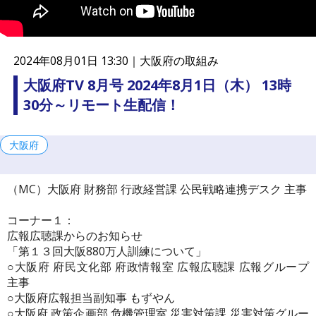
連
携
プ
ラ
2024年08月01日 13:30｜
大阪府の取組み
ッ
ト
大阪府TV 8月号 2024年8月1日（木） 13時
フ
30分～リモート生配信！
ォ
ー
ム
大阪府
（MC）大阪府 財務部 行政経営課 公民戦略連携デスク 主事
コーナー１：
広報広聴課からのお知らせ
「第１３回大阪880万人訓練について」
○大阪府 府民文化部 府政情報室 広報広聴課 広報グループ
主事
○大阪府広報担当副知事 もずやん
○大阪府 政策企画部 危機管理室 災害対策課 災害対策グルー