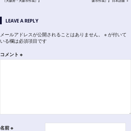
POST:
POST:
（大阪府・大阪市作成）】
阪市作成）】 日本語版
稿
ナ
LEAVE A REPLY
ビ
メールアドレスが公開されることはありません。
※
が付いて
ゲ
いる欄は必須項目です
ー
シ
コメント
※
ョ
ン
名前
※