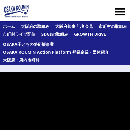
Skip
to
content
大
ホーム
大阪府の取組み
大阪府知事 記者会見
市町村の取組み
阪
市町村ライブ配信
SDGsの取組み
GROWTH DRIVE
府
及
OSAKA子どもの夢応援事業
び
府
OSAKA KOUMIN Action Platform 登録企業・団体紹介
内
大阪府・府内市町村
43
市
町
村
の
オ
ー
ル
大
阪
の
公
民