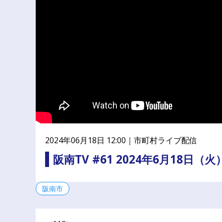
公
民
連
携
プ
ラ
ッ
ト
フ
ォ
ー
ム
2024年06月18日 12:00｜
市町村ライブ配信
阪南TV #61 2024年6月18日（火
阪南市