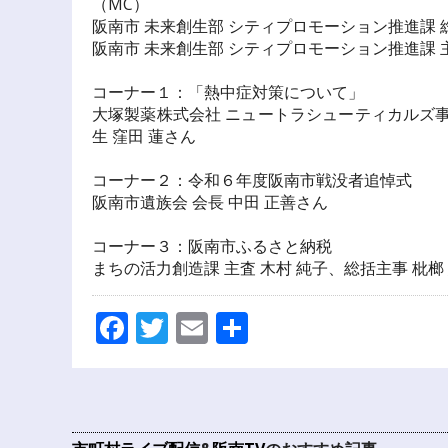
（MC）
阪南市 未来創生部 シティプロモーション推進課 総
阪南市 未来創生部 シティプロモーション推進課 主
コーナー１：「熱中症対策について」
大塚製薬株式会社 ニュートラシューティカルズ事
生 窪田 蓮さん
コーナー２：令和６年度阪南市戦没者追悼式
阪南市遺族会 会長 中田 正善さん
コーナー３：阪南市ふるさと納税
まちの活力創造課 主査 木村 純子、総括主事 枇榔
Facebook
Twitter
Email
共
有