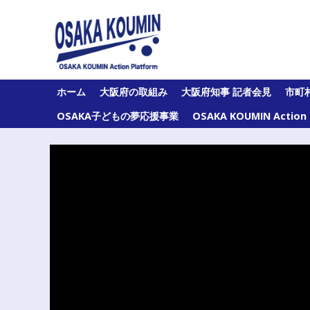
Skip
to
content
大
ホーム
大阪府の取組み
大阪府知事 記者会見
市町
阪
府
OSAKA子どもの夢応援事業
OSAKA KOUMIN Acti
及
び
府
内
43
市
町
村
の
オ
ー
ル
大
阪
の