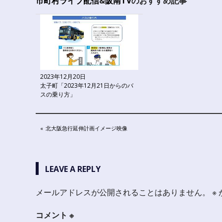
市町村ライブ配信
&
阪南TV
のおすすめ記事
2023年12月20日
太子町「2023年12月21日からのバ
スの乗り方」
投
PREVIOUS
北大阪急行延伸計画イメージ映像
POST:
稿
ナ
LEAVE A REPLY
ビ
メールアドレスが公開されることはありません。
※
ゲ
ー
コメント
※