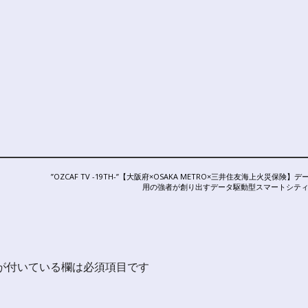
NEXT
”OZCAF TV -19TH-”【大阪府×OSAKA METRO×三井住友海上火災保険】
POST:
用の強者が創り出すデータ駆動型スマートシテ
が付いている欄は必須項目です