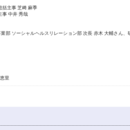
括主事 芝﨑 麻季
事 中井 秀哉
業部 ソーシャルヘルスリレーション部 次長 赤木 大輔さん、
 恵里