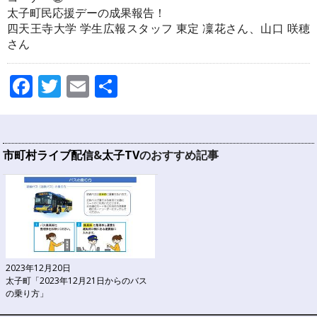
太子町民応援デーの成果報告！
四天王寺大学 学生広報スタッフ 東定 凜花さん、山口 咲穂
さん
Facebook
Twitter
Email
共
有
市町村ライブ配信
&
太子TV
のおすすめ記事
2023年12月20日
太子町「2023年12月21日からのバス
の乗り方」