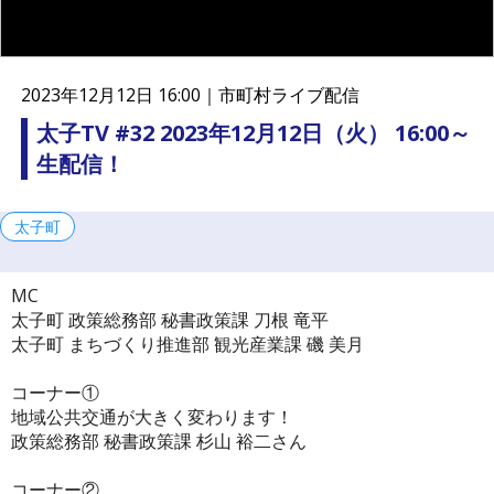
連
携
プ
ラ
2023年12月12日 16:00｜
市町村ライブ配信
ッ
ト
太子TV #32 2023年12月12日（火） 16:00～
フ
生配信！
ォ
ー
ム
太子町
MC
太子町 政策総務部 秘書政策課 刀根 竜平
太子町 まちづくり推進部 観光産業課 磯 美月
コーナー①
地域公共交通が大きく変わります！
政策総務部 秘書政策課 杉山 裕二さん
コーナー②