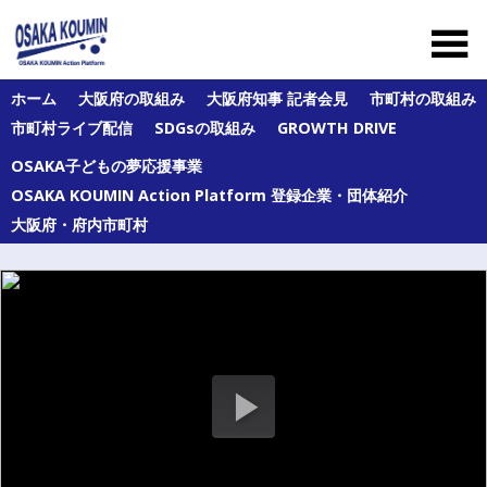
Skip
to
content
大
ホーム
大阪府の取組み
大阪府知事 記者会見
市町村の取組み
阪
市町村ライブ配信
SDGsの取組み
GROWTH DRIVE
府
及
OSAKA子どもの夢応援事業
び
府
OSAKA KOUMIN Action Platform 登録企業・団体紹介
内
大阪府・府内市町村
43
市
町
村
の
オ
ー
ル
大
阪
の
公
民