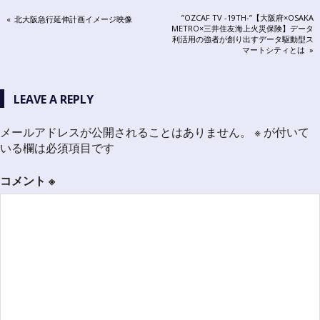
投
NEXT
”OZCAF TV -19TH-”【大阪府×OSAKA
PREVIOUS
北大阪急行延伸計画イメージ映像
POST:
METRO×三井住友海上火災保険】データ
POST:
稿
利活用の強者が創り出すデータ駆動型ス
マートシティとは
ナ
ビ
LEAVE A REPLY
ゲ
メールアドレスが公開されることはありません。
※
が付いて
ー
いる欄は必須項目です
シ
コメント
※
ョ
ン