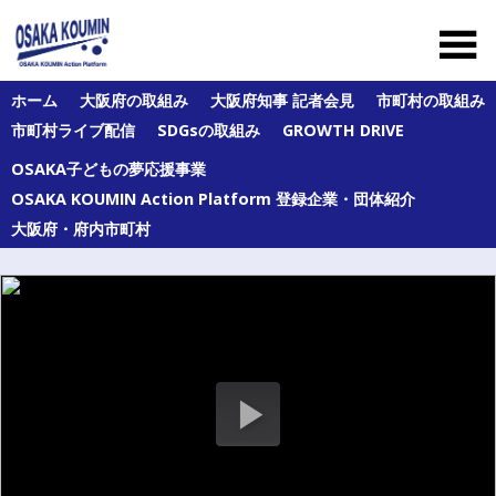
Skip
to
content
大
ホーム
大阪府の取組み
大阪府知事 記者会見
市町村の取組み
阪
市町村ライブ配信
SDGsの取組み
GROWTH DRIVE
府
及
OSAKA子どもの夢応援事業
び
府
OSAKA KOUMIN Action Platform 登録企業・団体紹介
内
大阪府・府内市町村
43
市
町
村
の
オ
ー
ル
大
阪
の
公
民