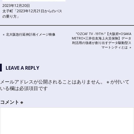
2023年12月20日
太子町「2023年12月21日からのバス
の乗り方」
投
NEXT
”OZCAF TV -19TH-”【大阪府×OSAKA
PREVIOUS
北大阪急行延伸計画イメージ映像
POST:
METRO×三井住友海上火災保険】データ
POST:
稿
利活用の強者が創り出すデータ駆動型ス
マートシティとは
ナ
ビ
LEAVE A REPLY
ゲ
メールアドレスが公開されることはありません。
※
が付いて
ー
いる欄は必須項目です
シ
コメント
※
ョ
ン