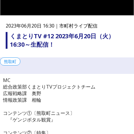
連
携
プ
ラ
2023年06月20日 16:30｜
市町村ライブ配信
ッ
ト
くまとりTV #12 2023年6月20日（火）
フ
16:30～生配信！
ォ
ー
ム
熊取町
MC
総合政策部くまとりTVプロジェクトチーム
広報戦略課 奥野
情報政策課 相輪
コンテンツ①〔熊取町ニュース〕
『ゲンジボタル観賞』
コンテンツ②〔特集〕