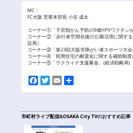
MC：
FC大阪 営業本部長 小谷 成太
コーナー①「子宮頸がん予防の9価HPVワクチン
コーナー②「歩行者空間化後の公園活用に関する
設局）
コーナー③「第23回大阪市障がい者スポーツ大
コーナー④「民間住宅の耐震化に関する補助制度
コーナー⑤「ウクライナ支援募金」(経済戦略局)
Facebook
Twitter
Email
共
有
市町村ライブ配信
&
OSAKA City TV
のおすすめ記事