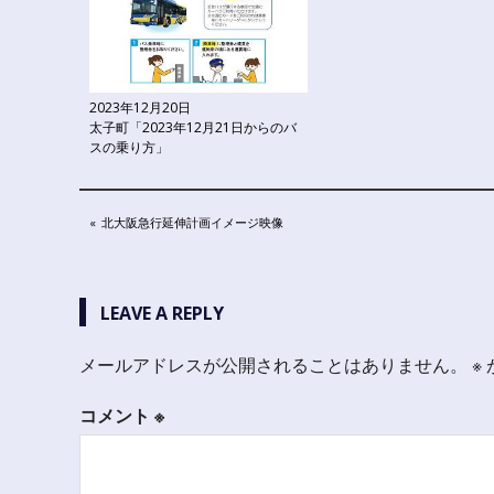
2023年12月20日
太子町「2023年12月21日からのバ
スの乗り方」
投
PREVIOUS
北大阪急行延伸計画イメージ映像
POST:
稿
ナ
LEAVE A REPLY
ビ
メールアドレスが公開されることはありません。
※
ゲ
ー
コメント
※
シ
ョ