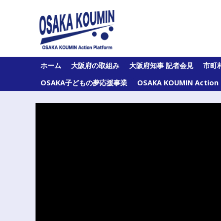
Skip
to
content
大
ホーム
大阪府の取組み
大阪府知事 記者会見
市町
阪
府
OSAKA子どもの夢応援事業
OSAKA KOUMIN Acti
及
び
府
内
43
市
町
村
の
オ
ー
ル
大
阪
の