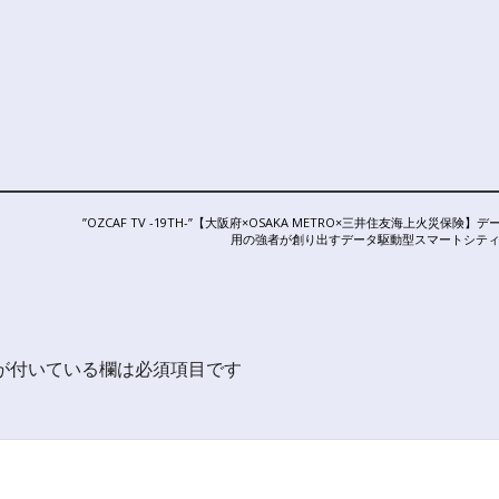
NEXT
”OZCAF TV -19TH-”【大阪府×OSAKA METRO×三井住友海上火災保険】
POST:
用の強者が創り出すデータ駆動型スマートシテ
が付いている欄は必須項目です