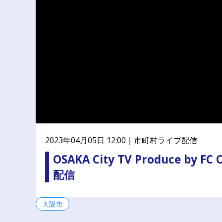
公
民
連
携
プ
ラ
ッ
ト
フ
ォ
ー
ム
2023年04月05日 12:00｜
市町村ライブ配信
OSAKA City TV Produce by
配信
大阪市