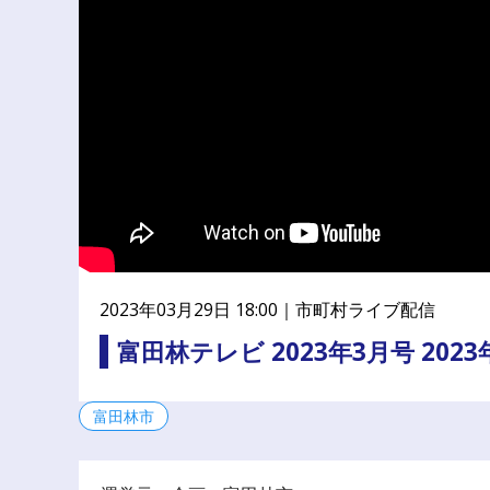
公
民
連
携
プ
ラ
ッ
ト
フ
ォ
ー
ム
2023年03月29日 18:00｜
市町村ライブ配信
富田林テレビ 2023年3月号 202
富田林市