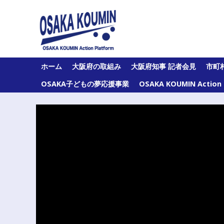
Skip
to
content
大
ホーム
大阪府の取組み
大阪府知事 記者会見
市町
阪
府
OSAKA子どもの夢応援事業
OSAKA KOUMIN Acti
及
び
府
内
43
市
町
村
の
オ
ー
ル
大
阪
の