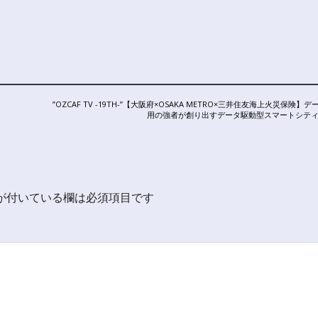
NEXT
”OZCAF TV -19TH-”【大阪府×OSAKA METRO×三井住友海上火災保険】
POST:
用の強者が創り出すデータ駆動型スマートシテ
が付いている欄は必須項目です