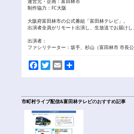
運営元・企画：富田林市
制作協力：FC大阪
大阪府富田林市の公式番組「富田林テレビ」。
出演者全員がリモート出演し、生放送でお届けし
出演者：
ファシリテーター：坂手、杉山（富田林市 市長公
Facebook
Twitter
Email
共
有
市町村ライブ配信
&
富田林テレビ
のおすすめ記事