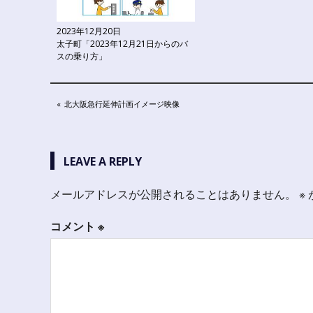
2023年12月20日
太子町「2023年12月21日からのバ
スの乗り方」
投
PREVIOUS
北大阪急行延伸計画イメージ映像
POST:
稿
ナ
LEAVE A REPLY
ビ
メールアドレスが公開されることはありません。
※
ゲ
ー
コメント
※
シ
ョ
ン