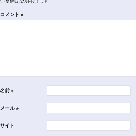
いる欄は必須項目です
シ
コメント
※
ョ
ン
名前
※
メール
※
サイト