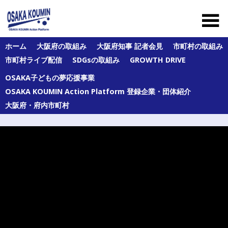
Skip
to
content
大
ホーム
大阪府の取組み
大阪府知事 記者会見
市町村の取組み
阪
市町村ライブ配信
SDGsの取組み
GROWTH DRIVE
府
及
OSAKA子どもの夢応援事業
び
府
OSAKA KOUMIN Action Platform 登録企業・団体紹介
内
大阪府・府内市町村
43
市
町
村
の
オ
ー
ル
大
阪
の
公
民