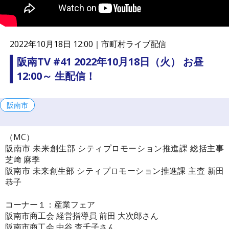
連
携
プ
ラ
2022年10月18日 12:00｜
市町村ライブ配信
ッ
ト
阪南TV #41 2022年10月18日（火） お昼
フ
12:00～ 生配信！
ォ
ー
ム
阪南市
（MC）
阪南市 未来創生部 シティプロモーション推進課 総括主事
芝﨑 麻季
阪南市 未来創生部 シティプロモーション推進課 主査 新田
恭子
コーナー１：産業フェア
阪南市商工会 経営指導員 前田 大次郎さん
阪南市商工会 中谷 査千子さん