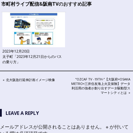
市町村ライブ配信
&
阪南TV
のおすすめ記事
2023年12月20日
太子町「2023年12月21日からのバス
の乗り方」
投
NEXT
”OZCAF TV -19TH-”【大阪府×OSAKA
PREVIOUS
北大阪急行延伸計画イメージ映像
POST:
METRO×三井住友海上火災保険】データ
POST:
稿
利活用の強者が創り出すデータ駆動型ス
マートシティとは
ナ
ビ
LEAVE A REPLY
ゲ
メールアドレスが公開されることはありません。
※
が付いて
ー