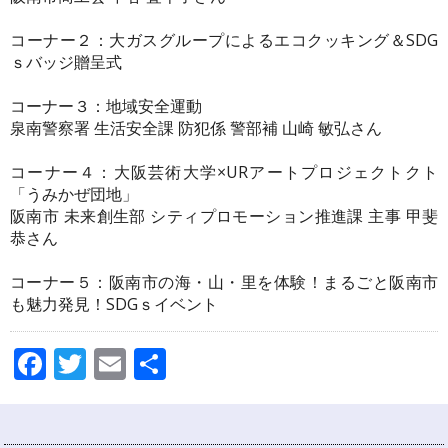
コーナー２：大ガスグループによるエコクッキング＆SDG
ｓバッジ贈呈式
コーナー３：地域安全運動
泉南警察署 生活安全課 防犯係 警部補 山崎 敏弘さん
コーナー４：大阪芸術大学×URアートプロジェクトクト
「うみかぜ団地」
阪南市 未来創生部 シティプロモーション推進課 主事 甲斐
恭さん
コーナー５：阪南市の海・山・里を体験！まるごと阪南市
も魅力発見！SDGｓイベント
Facebook
Twitter
Email
共
有