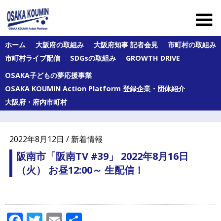
Skip
to
content
大
ホーム
大阪府の取組み
大阪府知事 記者会見
市町村の取組み
阪
市町村ライブ配信
SDGsの取組み
GROWTH DRIVE
府
及
OSAKA子どもの夢応援事業
び
府
OSAKA KOUMIN Action Platform 登録企業・団体紹介
内
大阪府・府内市町村
43
市
町
村
2022年8月12日 / 新着情報
の
オ
阪南市「阪南TV #39」 2022年8月16日
ー
（火） お昼12:00～ 生配信！
ル
大
阪
の
公
Facebook
Twitter
Email
共
民