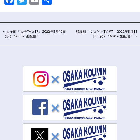
連
有
携
プ
ラ
ッ
投
PREVIOUS
NEXT
太子町「太子TV #17」 2022年8月10日
熊取町「くまとりTV #7」 2022年8月16
ト
POST:
POST:
（水） 18:00～生配信！
日（火） 16:30～生配信！
フ
稿
ォ
ー
ナ
ム
ビ
ゲ
ー
シ
ョ
ン