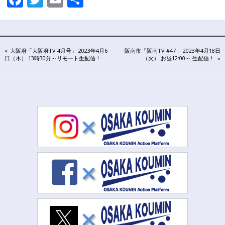
連
有
携
プ
ラ
ッ
投
PREVIOUS
NEXT
大阪府「大阪府TV 4月号」 2023年4月6
阪南市「阪南TV #47」 2023年4月18日
ト
POST:
POST:
日（木） 13時30分～リモート生配信！
（火） お昼12:00～ 生配信！
フ
稿
ォ
ー
ナ
ム
ビ
ゲ
ー
シ
ョ
ン