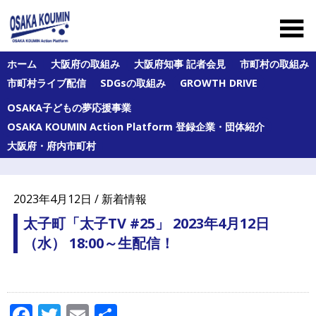
Skip
to
content
大
ホーム
大阪府の取組み
大阪府知事 記者会見
市町村の取組み
阪
市町村ライブ配信
SDGsの取組み
GROWTH DRIVE
府
及
OSAKA子どもの夢応援事業
び
府
OSAKA KOUMIN Action Platform 登録企業・団体紹介
内
大阪府・府内市町村
43
市
町
村
2023年4月12日 / 新着情報
の
オ
太子町「太子TV #25」 2023年4月12日
ー
（水） 18:00～生配信！
ル
大
阪
の
公
Facebook
Twitter
Email
共
民