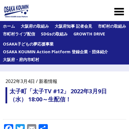
Skip
to
content
大
ホーム
大阪府の取組み
大阪府知事 記者会見
市町村の取組み
阪
市町村ライブ配信
SDGsの取組み
GROWTH DRIVE
府
及
OSAKA子どもの夢応援事業
び
府
OSAKA KOUMIN Action Platform 登録企業・団体紹介
内
大阪府・府内市町村
43
市
町
村
2022年3月4日 / 新着情報
の
オ
太子町「太子TV #12」 2022年3月9日
ー
（水） 18:00～生配信！
ル
大
阪
の
公
Facebook
Twitter
Email
共
民