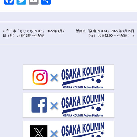
連
有
携
プ
ラ
ッ
投
PREVIOUS
NEXT
守口市「もりぐちTV #6」 2022年3月7
阪南市「阪南TV #34」 2022年3月15日
ト
POST:
POST:
日（月） お昼12時～生配信
（火） お昼12:00～ 生配信！
フ
稿
ォ
ー
ナ
ム
ビ
ゲ
ー
シ
ョ
ン