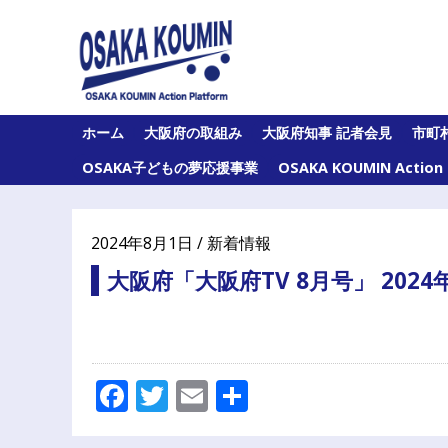
Skip
to
content
大
ホーム
大阪府の取組み
大阪府知事 記者会見
市町
阪
府
OSAKA子どもの夢応援事業
OSAKA KOUMIN Acti
及
び
府
内
2024年8月1日 / 新着情報
43
市
大阪府「大阪府TV 8月号」 202
町
村
の
オ
ー
Facebook
Twitter
Email
共
ル
大
有
阪
の