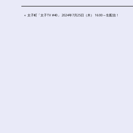
公
民
投
PREVIOUS
太子町「太子TV #40」 2024年7月25日（木） 16:00～生配信！
連
POST:
携
稿
プ
ラ
ナ
ッ
ビ
ト
フ
ゲ
ォ
ー
ー
ム
シ
ョ
ン