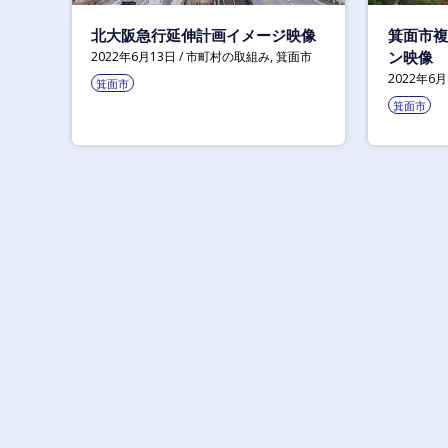
公
北大阪急行延伸計画イメージ映像
箕面市複
民
連
ン映像
2022年6月13日
市町村の取組み
,
箕面市
携
2022年6月
箕面市
プ
箕面市
ラ
ッ
ト
フ
ォ
ー
ム