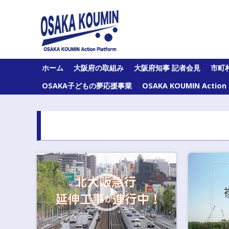
Skip
to
content
大
ホーム
大阪府の取組み
大阪府知事 記者会見
市町
阪
府
OSAKA子どもの夢応援事業
OSAKA KOUMIN Acti
及
び
府
内
43
市
町
村
の
オ
ー
ル
大
阪
の