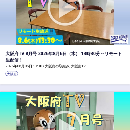
連
携
プ
ラ
ッ
ト
フ
ォ
ー
ム
大阪府TV 8月号 2026年8月6日（木） 13時30分～リモート
生配信！
2026年08月06日 13:30 /
大阪府の取組み
,
大阪府TV
大阪府