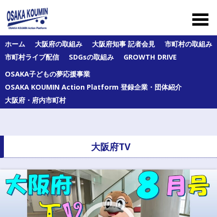
Skip
to
content
大
ホーム
大阪府の取組み
大阪府知事 記者会見
市町村の取組み
阪
市町村ライブ配信
SDGsの取組み
GROWTH DRIVE
府
及
OSAKA子どもの夢応援事業
び
府
OSAKA KOUMIN Action Platform 登録企業・団体紹介
内
大阪府・府内市町村
43
市
町
村
の
大阪府TV
オ
ー
ル
大
阪
の
公
民